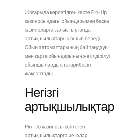
Жоғарыда көрсетілген кесте Pin-Up
казиносындағы ойындарымен басқа
казиноларға салыстырғанда
артықшылықтарын ашып береді.
Ойын автоматтарының бай таңдауы
мен карта ойындарының жетілдірілуі
ойыншылардың тәжірибесін
жақсартады.
Негізгі
артықшылықтар
Pin-Up казиносы көптеген
артықшылықтарға ие, олар