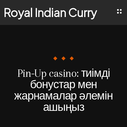
Royal Indian Curry
Pin-Up casino: тиімді
бонустар мен
жарнамалар әлемін
ашыңыз