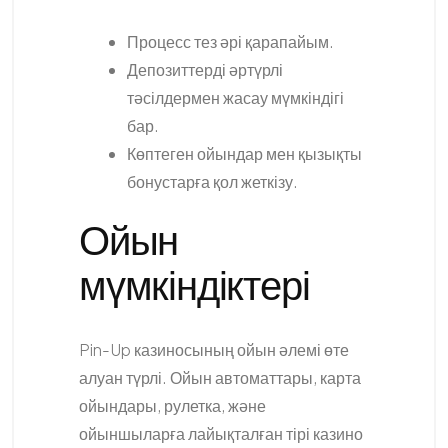
Процесс тез әрі қарапайым.
Депозиттерді әртүрлі
тәсілдермен жасау мүмкіндігі
бар.
Көптеген ойындар мен қызықты
бонустарға қол жеткізу.
Ойын
мүмкіндіктері
Pin-Up казиносының ойын әлемі өте
алуан түрлі. Ойын автоматтары, карта
ойындары, рулетка, және
ойыншыларға лайықталған тірі казино