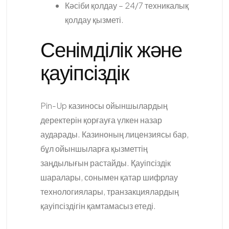
Кәсіби қолдау – 24/7 техникалық
қолдау қызметі.
Сенімділік және
қауіпсіздік
Pin-Up казиносы ойыншылардың
деректерін қорғауға үлкен назар
аударады. Казиноның лицензиясы бар,
бұл ойыншыларға қызметтің
заңдылығын растайды. Қауіпсіздік
шаралары, сонымен қатар шифрлау
технологиялары, транзакциялардың
қауіпсіздігін қамтамасыз етеді.