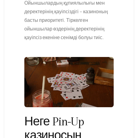
Ойыншылардың құпиялылығы мен
деректерінің қауіпсіздігі – казиноның
басты приоритеті. Тіркелген
ойыншылар өздерінің деректерінің
қауіпсіз екеніне сенімді болуы тиіс.
Неге Pin-Up
казиносын