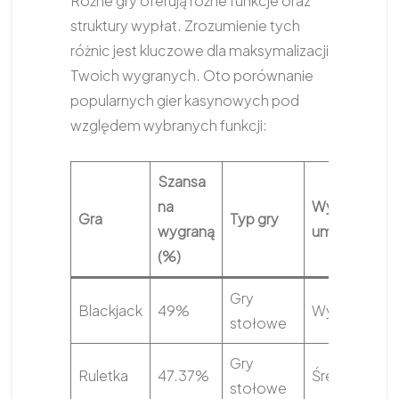
Różne gry oferują różne funkcje oraz
struktury wypłat. Zrozumienie tych
różnic jest kluczowe dla maksymalizacji
Twoich wygranych. Oto porównanie
popularnych gier kasynowych pod
względem wybranych funkcji:
Szansa
na
Wymagane
Gra
Typ gry
wygraną
umiejętności
(%)
Gry
Blackjack
49%
Wysokie
stołowe
Gry
Ruletka
47.37%
Średnie
stołowe