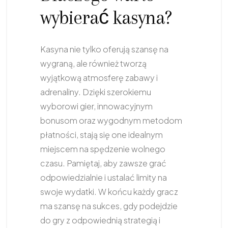
wybierać kasyna?
Kasyna nie tylko oferują szansę na
wygraną, ale również tworzą
wyjątkową atmosferę zabawy i
adrenaliny. Dzięki szerokiemu
wyborowi gier, innowacyjnym
bonusom oraz wygodnym metodom
płatności, stają się one idealnym
miejscem na spędzenie wolnego
czasu. Pamiętaj, aby zawsze grać
odpowiedzialnie i ustalać limity na
swoje wydatki. W końcu każdy gracz
ma szansę na sukces, gdy podejdzie
do gry z odpowiednią strategią i