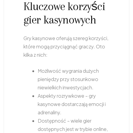
Kluczowe korzyści
gier kasynowych
Gry kasynowe oferują szereg korzyści,
które mogą przyciągnąć graczy. Oto
kilka z nich:
Możliwość wygrania dużych
pieniędzy przy stosunkowo
niewielkich inwestycjach.
Aspekty rozrywkowe – gry
kasynowe dostarczają emocji i
adrenaliny.
Dostępność – wiele gier
dostępnych jest w trybie online,