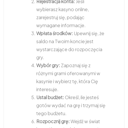
Rejestracja konta:
Jeśli
wybierasz kasyno online,
zarejestruj się, podając
wymagane informacje.
Wpłata środków:
Upewnij się, że
saldo na Twoim koncie jest
wystarczające do rozpoczęcia
gry.
Wybór gry:
Zapoznaj się z
różnymi grami oferowanymi w
kasynie i wybierz tę, która Cię
interesuje.
Ustal budżet:
Określ, ile jesteś
gotów wydać na grę i trzymaj się
tego budżetu.
Rozpocznij grę:
Wejdź w świat