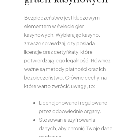
Bezpieczeństwo jest kluczowym
elementem w świecie gier
kasynowych. Wybierając kasyno,
zawsze sprawdzaj, czy posiada
licencje oraz certyfikaty, które
potwierdzają jego legalność. Również
ważne są metody płatności oraz ich
bezpieczeństwo. Główne cechy, na
które warto zwrócić uwagę, to:
Licencjonowane i regulowane
przez odpowiednie organy.
Stosowanie szyfrowania
danych, aby chronić Twoje dane
osobowe.