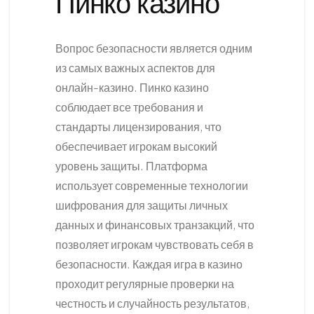
Пинко казино
Вопрос безопасности является одним
из самых важных аспектов для
онлайн-казино. Пинко казино
соблюдает все требования и
стандарты лицензирования, что
обеспечивает игрокам высокий
уровень защиты. Платформа
использует современные технологии
шифрования для защиты личных
данных и финансовых транзакций, что
позволяет игрокам чувствовать себя в
безопасности. Каждая игра в казино
проходит регулярные проверки на
честность и случайность результатов,