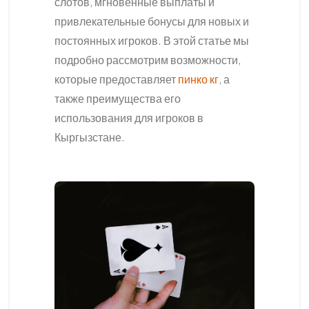
слотов, мгновенные выплаты и
привлекательные бонусы для новых и
постоянных игроков. В этой статье мы
подробно рассмотрим возможности,
которые предоставляет
пинко кг
, а
также преимущества его
использования для игроков в
Кыргызстане.