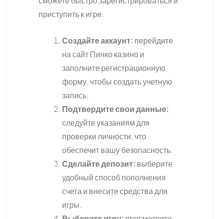
сможете быстро зарегистрироваться и
приступить к игре.
Создайте аккаунт:
перейдите
на сайт Пинко казино и
заполните регистрационную
форму, чтобы создать учетную
запись.
Подтвердите свои данные:
следуйте указаниям для
проверки личности, что
обеспечит вашу безопасность.
Сделайте депозит:
выберите
удобный способ пополнения
счета и внесите средства для
игры.
Выберите игру:
просмотрите