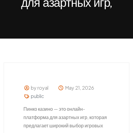
для азартных игр,
by royal
May 21, 2026
public
Пинко казино — это онлайн-
платформа для азартных игр, которая
предлагает широкий выбор игровых