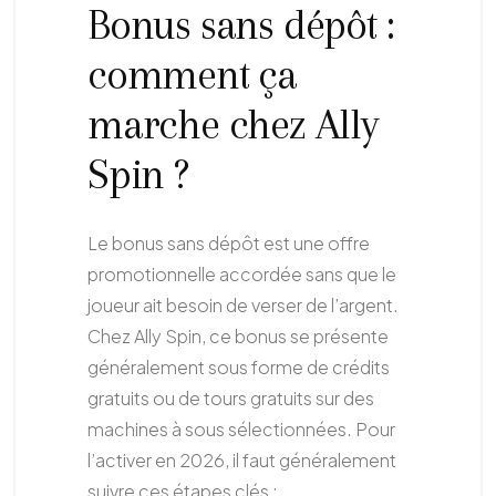
Bonus sans dépôt :
comment ça
marche chez Ally
Spin ?
Le bonus sans dépôt est une offre
promotionnelle accordée sans que le
joueur ait besoin de verser de l’argent.
Chez Ally Spin, ce bonus se présente
généralement sous forme de crédits
gratuits ou de tours gratuits sur des
machines à sous sélectionnées. Pour
l’activer en 2026, il faut généralement
suivre ces étapes clés :