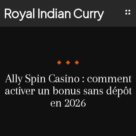
Royal Indian Curry
Ally Spin Casino : comment
activer un bonus sans dépôt
en 2026