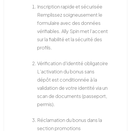
Inscription rapide et sécurisée
Remplissez soigneusement le
formulaire avec des données
vérifiables. Ally Spin met l’accent
sur la fiabilité et la sécurité des
profils.
Vérification d’identité obligatoire
L’activation du bonus sans
dépôt est conditionnée à la
validation de votre identité via un
scan de documents (passeport,
permis).
Réclamation du bonus dans la
section promotions