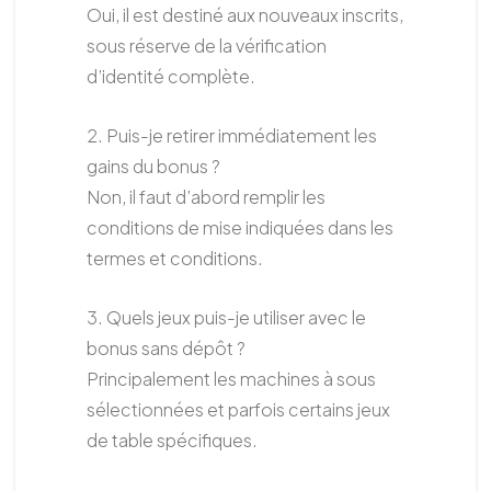
Oui, il est destiné aux nouveaux inscrits,
sous réserve de la vérification
d’identité complète.
2. Puis-je retirer immédiatement les
gains du bonus ?
Non, il faut d’abord remplir les
conditions de mise indiquées dans les
termes et conditions.
3. Quels jeux puis-je utiliser avec le
bonus sans dépôt ?
Principalement les machines à sous
sélectionnées et parfois certains jeux
de table spécifiques.