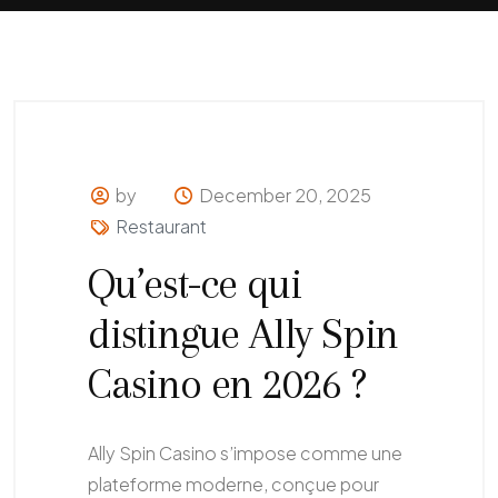
by
December 20, 2025
Restaurant
Qu’est-ce qui
distingue Ally Spin
Casino en 2026 ?
Ally Spin Casino s’impose comme une
plateforme moderne, conçue pour