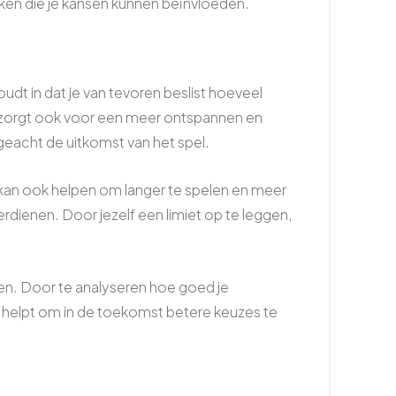
ieken die je kansen kunnen beïnvloeden.
oudt in dat je van tevoren beslist hoeveel
ar zorgt ook voor een meer ontspannen en
ngeacht de uitkomst van het spel.
Dit kan ook helpen om langer te spelen en meer
erdienen. Door jezelf een limiet op te leggen,
men. Door te analyseren hoe goed je
je helpt om in de toekomst betere keuzes te