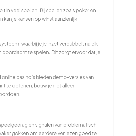
 in veel spellen. Bij spellen zoals poker en
n kan je kansen op winst aanzienlijk
systeem, waarbij je je inzet verdubbelt na elk
 doordacht te spelen. Dit zorgt ervoor dat je
eel online casino’s bieden demo-versies van
ant te oefenen, bouw je niet alleen
 voordoen.
e speelgedrag en signalen van problematisch
 vaker gokken om eerdere verliezen goed te