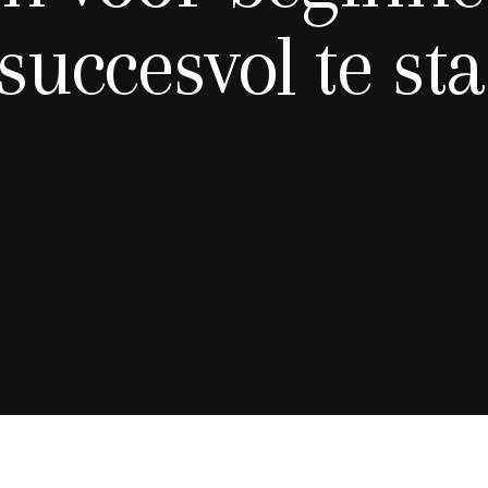
uccesvol te st