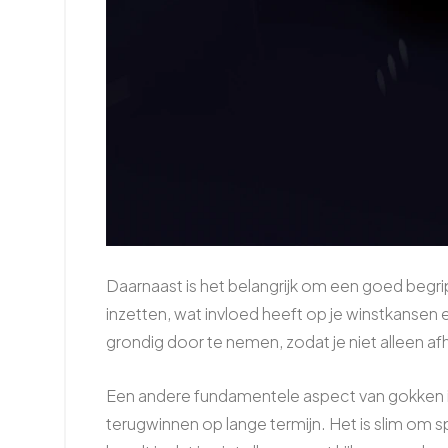
Daarnaast is het belangrijk om een goed begri
inzetten, wat invloed heeft op je winstkansen e
grondig door te nemen, zodat je niet alleen afh
Een andere fundamentele aspect van gokken i
terugwinnen op lange termijn. Het is slim om s