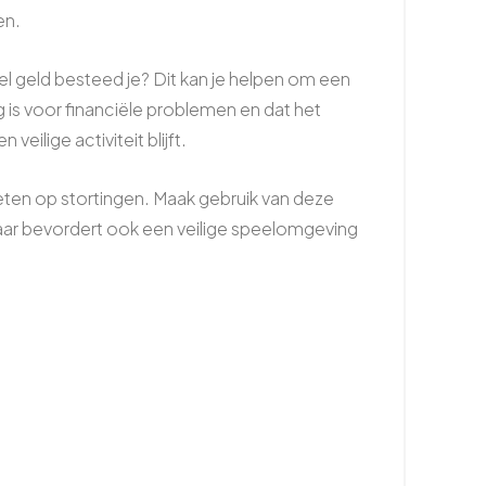
en.
el geld besteed je? Dit kan je helpen om een
is voor financiële problemen en dat het
eilige activiteit blijft.
ieten op stortingen. Maak gebruik van deze
 maar bevordert ook een veilige speelomgeving