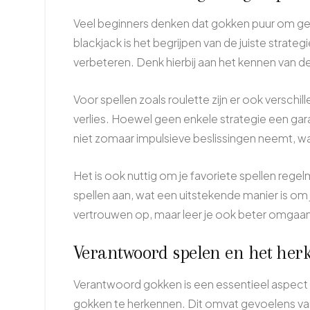
Veel beginners denken dat gokken puur om geluk 
blackjack is het begrijpen van de juiste strateg
verbeteren. Denk hierbij aan het kennen van 
Voor spellen zoals roulette zijn er ook verschi
verlies. Hoewel geen enkele strategie een gara
niet zomaar impulsieve beslissingen neemt, wat
Het is ook nuttig om je favoriete spellen rege
spellen aan, wat een uitstekende manier is om 
vertrouwen op, maar leer je ook beter omgaan 
Verantwoord spelen en het her
Verantwoord gokken is een essentieel aspect v
gokken te herkennen. Dit omvat gevoelens van