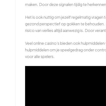
maken. Door deze signalen tijdig te herkenn
Het is ook nuttig om jezelf regelmatig vragen
gezond perspectief op gokken te behouden. He
risico van verlies altijd aanwezig is. Door veran
Veel online casino’s bieden ook hulpmiddelen 
hulpmiddelen om je speelgedrag onder controle
voor alle spelers.