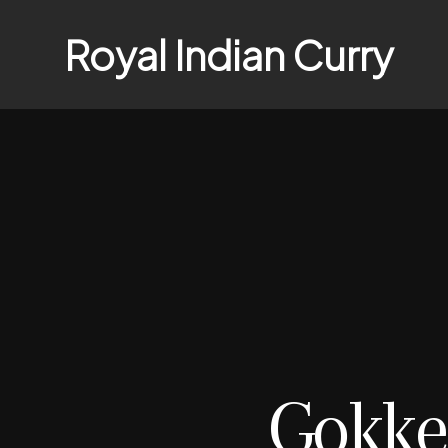
Royal Indian Curry
Gokke