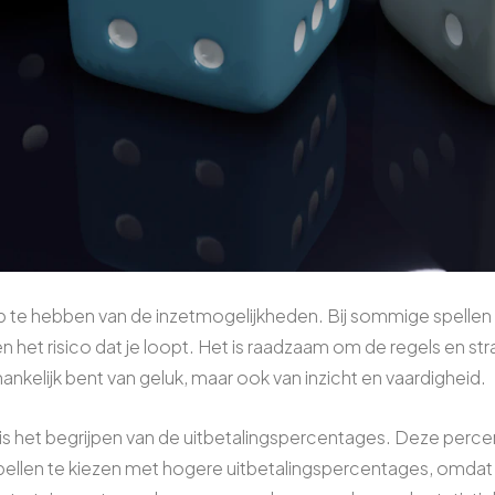
p te hebben van de inzetmogelijkheden. Bij sommige spellen 
n het risico dat je loopt. Het is raadzaam om de regels en stra
ankelijk bent van geluk, maar ook van inzicht en vaardigheid.
s het begrijpen van de uitbetalingspercentages. Deze perc
pellen te kiezen met hogere uitbetalingspercentages, omdat d