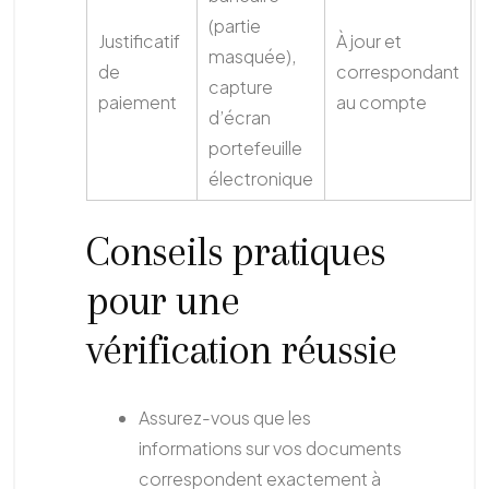
(partie
Justificatif
À jour et
masquée),
de
correspondant
capture
paiement
au compte
d’écran
portefeuille
électronique
Conseils pratiques
pour une
vérification réussie
Assurez-vous que les
informations sur vos documents
correspondent exactement à