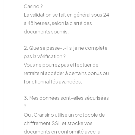
Casino ?
La validation se fait en général sous 24
à 48 heures, selon la clarté des
documents soumis.
2. Que se passe-t-il si je ne complète
pas la vérification ?
Vous ne pourrez pas effectuer de
retraits ni accéder à certains bonus ou
fonctionnalités avancées.
3. Mes données sont-elles sécurisées
?
Oui, Gransino utilise un protocole de
chiffrement SSL et stocke vos
documents en conformité avec la