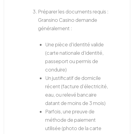
Préparer les documents requis :
Gransino Casino demande
généralement :
Une pièce d’identité valide
(carte nationale d’identité,
passeport ou permis de
conduire)
Un justificatif de domicile
récent (facture d’électricité,
eau, ou relevé bancaire
datant de moins de 3 mois)
Parfois, une preuve de
méthode de paiement
utilisée (photo de la carte