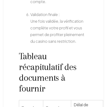
compte.
Validation finale :
Une fois validée, la vérification
complète votre profil et vous
permet de profiter pleinement
du casino sans restriction.
Tableau
récapitulatif des
documents à
fournir
Délai de