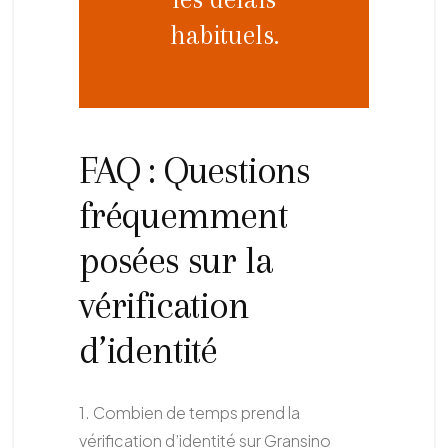
habituels.
FAQ : Questions
fréquemment
posées sur la
vérification
d’identité
1. Combien de temps prend la
vérification d’identité sur Gransino