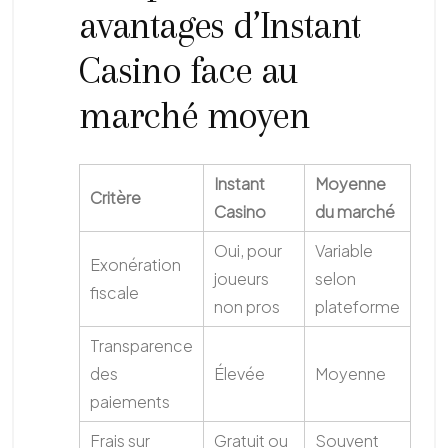
avantages d’Instant
Casino face au
marché moyen
Instant
Moyenne
Critère
Casino
du marché
Oui, pour
Variable
Exonération
joueurs
selon
fiscale
non pros
plateforme
Transparence
des
Élevée
Moyenne
paiements
Frais sur
Gratuit ou
Souvent