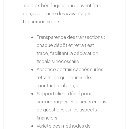
aspects bénéfiques qui peuvent être
perçus comme des « avantages
fiscaux » indirects :
Transparence des transactions :
chaque dépôt et retrait est
tracé, facilitant la déclaration
fiscale si nécessaire.
Absence de frais cachés sur les
retraits, ce qui optimise le
montant final perçu.
Support client dédié pour
accompagner les joueurs en cas
de questions sur les aspects
financiers.
Variété des méthodes de