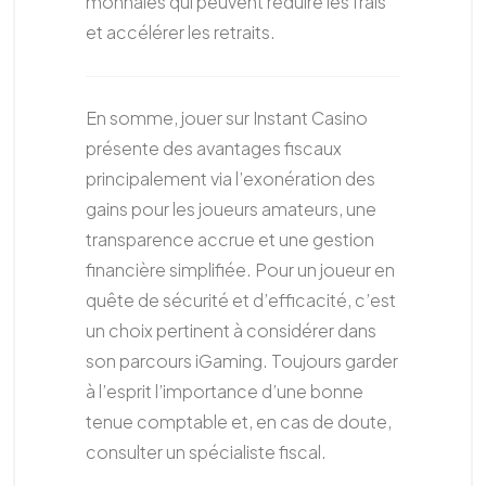
monnaies qui peuvent réduire les frais
et accélérer les retraits.
En somme, jouer sur Instant Casino
présente des avantages fiscaux
principalement via l’exonération des
gains pour les joueurs amateurs, une
transparence accrue et une gestion
financière simplifiée. Pour un joueur en
quête de sécurité et d’efficacité, c’est
un choix pertinent à considérer dans
son parcours iGaming. Toujours garder
à l’esprit l’importance d’une bonne
tenue comptable et, en cas de doute,
consulter un spécialiste fiscal.