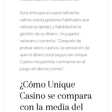
Este enfoque es especialmente
valioso para jugadores habituales que
valoran la rapidez y fiabilidad en la
gestión de su dinero. Un jugador
veterano comenta: “Después de
probar varios casinos, la sensación de
que mi dinero está seguro en Unique
Casino me permite centrarme en el
juego sin distracciones”.
¿Cómo Unique
Casino se compara
con la media del