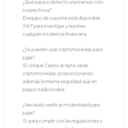
¿Qué pasa si detecto una transacción
sospechosa?
El equipo de soporte está disponible
24/7 para investigar y resolver
cualquier incidencia financiera.
¿Se pueden usar criptomonedas para
jugar?
Sí, Unique Casino acepta varias
criptomonedas, proporcionando
además la misma seguridad que en
pagos tradicionales.
¿Necesito verificar mi identidad para
jugar?
Sí, para cumplir con las regulaciones y