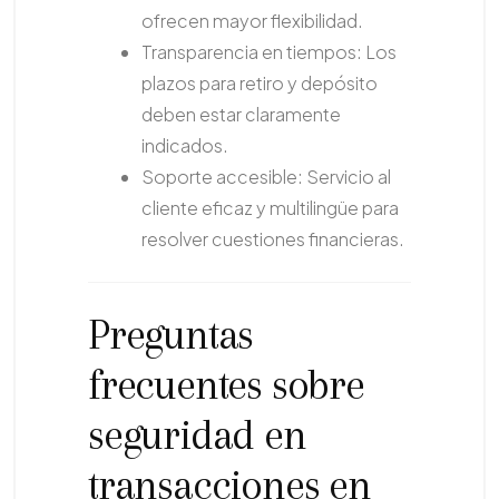
ofrecen mayor flexibilidad.
Transparencia en tiempos: Los
plazos para retiro y depósito
deben estar claramente
indicados.
Soporte accesible: Servicio al
cliente eficaz y multilingüe para
resolver cuestiones financieras.
Preguntas
frecuentes sobre
seguridad en
transacciones en